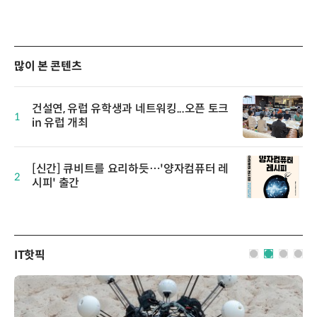
많이 본 콘텐츠
건설연, 유럽 유학생과 네트워킹...오픈 토크
1
in 유럽 개최
[신간] 큐비트를 요리하듯…'양자컴퓨터 레
2
시피' 출간
IT핫픽