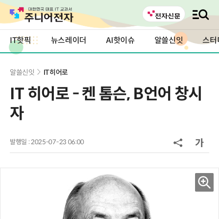
IT핫픽
뉴스레이더
AI핫이슈
알쓸신잇
스터
알쓸신잇
IT히어로
IT 히어로 - 켄 톰슨, B언어 창시
자
발행일 : 2025-07-23 06:00