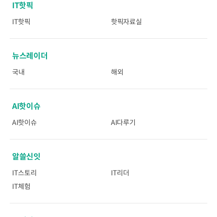
IT핫픽
IT핫픽
핫픽자료실
뉴스레이더
국내
해외
AI핫이슈
AI핫이슈
AI다루기
알쓸신잇
IT스토리
IT리더
IT체험