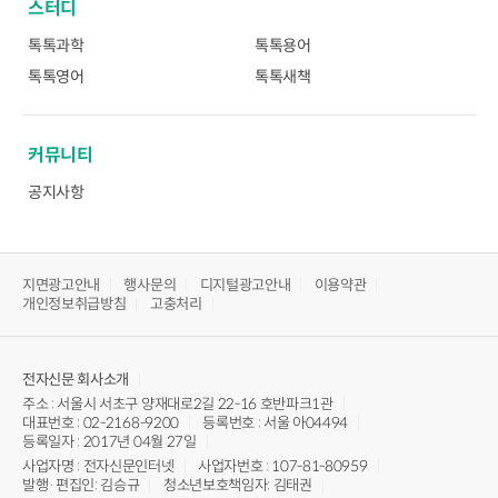
스터디
톡톡과학
톡톡용어
톡톡영어
톡톡새책
커뮤니티
공지사항
지면광고안내
행사문의
디지털광고안내
이용약관
개인정보취급방침
고충처리
전자신문
회사소개
주소 : 서울시 서초구 양재대로2길 22-16 호반파크1관
대표번호 : 02-2168-9200
등록번호 : 서울 아04494
등록일자 : 2017년 04월 27일
사업자명 : 전자신문인터넷
사업자번호 : 107-81-80959
발행·편집인: 김승규
청소년보호책임자: 김태권