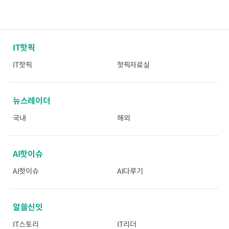
IT핫픽
IT핫픽
핫픽자료실
뉴스레이더
국내
해외
AI핫이슈
AI핫이슈
AI다루기
알쓸신잇
IT스토리
IT리더