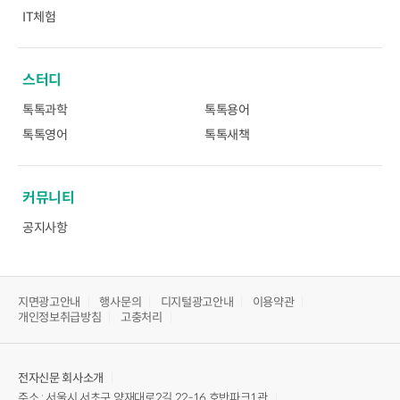
IT체험
스터디
톡톡과학
톡톡용어
톡톡영어
톡톡새책
커뮤니티
공지사항
지면광고안내
행사문의
디지털광고안내
이용약관
개인정보취급방침
고충처리
전자신문
회사소개
주소 : 서울시 서초구 양재대로2길 22-16 호반파크1관