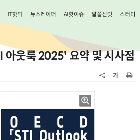
IT핫픽
뉴스레이더
AI핫이슈
알쓸신잇
스터디
TI 아웃룩 2025' 요약 및 시사점