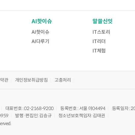
AI핫이슈
알쓸신잇
AI핫이슈
IT스토리
AI다루기
IT리더
IT체험
용약관
개인정보취급방침
고충처리
대표번호 : 02-2168-9200
등록번호 : 서울 아04494
등록일자 : 2
0959
발행·편집인: 김승규
청소년보호책임자: 김태권
served.