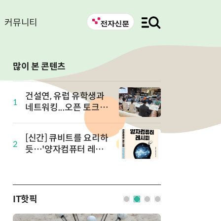
커뮤니티
많이 본 콘텐츠
건설연, 유럽 유학생과
1
네트워킹...오픈 토크 in
유럽 개최
[신간] 큐비트를 요리하
2
듯…'양자컴퓨터 레시
피' 출간
IT핫픽