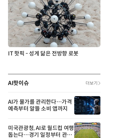
생각 소통' 실험
IT 핫픽 - 성게 닮은 전방향 로봇
AI핫이슈
더보기
AI가 물가를 관리한다…가격
예측부터 알뜰 소비 앱까지
미국관광청, AI로 월드컵 여행
돕는다…경기 일정부터 관광