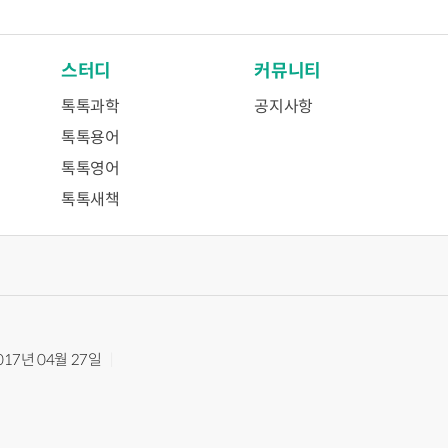
스터디
커뮤니티
톡톡과학
공지사항
톡톡용어
톡톡영어
톡톡새책
017년 04월 27일