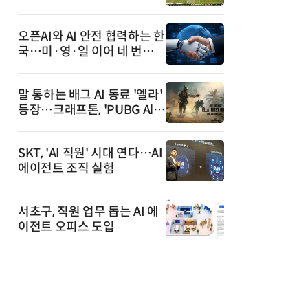
안내까지
오픈AI와 AI 안전 협력하는 한
국…미·영·일 이어 네 번째
국가
말 통하는 배그 AI 동료 '엘라'
등장…크래프톤, 'PUBG All
y' 베타 공개
SKT, 'AI 직원' 시대 연다…AI
에이전트 조직 실험
서초구, 직원 업무 돕는 AI 에
이전트 오피스 도입