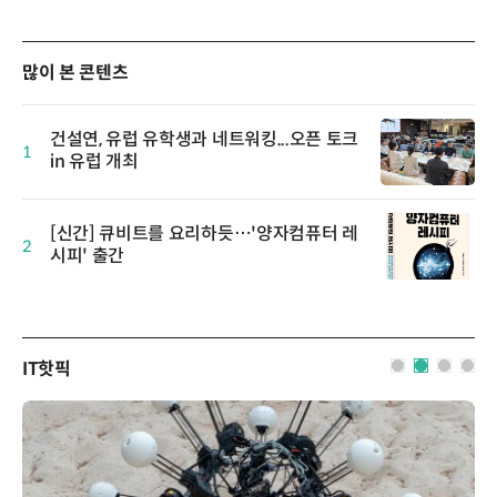
많이 본 콘텐츠
건설연, 유럽 유학생과 네트워킹...오픈 토크
1
in 유럽 개최
[신간] 큐비트를 요리하듯…'양자컴퓨터 레
2
시피' 출간
IT핫픽