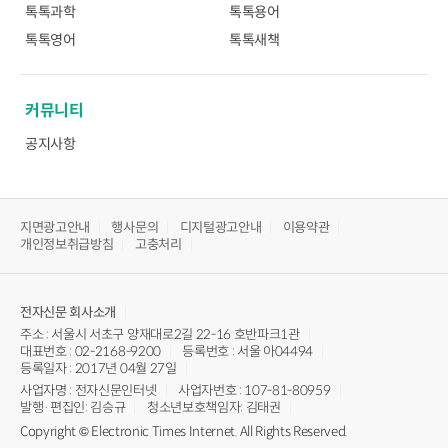
톡톡과학
톡톡용어
톡톡영어
톡톡새책
커뮤니티
공지사항
지면광고안내
행사문의
디지털광고안내
이용약관
개인정보취급방침
고충처리
전자신문
회사소개
주소 : 서울시 서초구 양재대로2길 22-16 호반파크1관
대표번호 : 02-2168-9200
등록번호 : 서울 아04494
등록일자 : 2017년 04월 27일
사업자명 : 전자신문인터넷
사업자번호 : 107-81-80959
발행·편집인: 김승규
청소년보호책임자: 김태권
Copyright © Electronic Times Internet. All Rights Reserved.