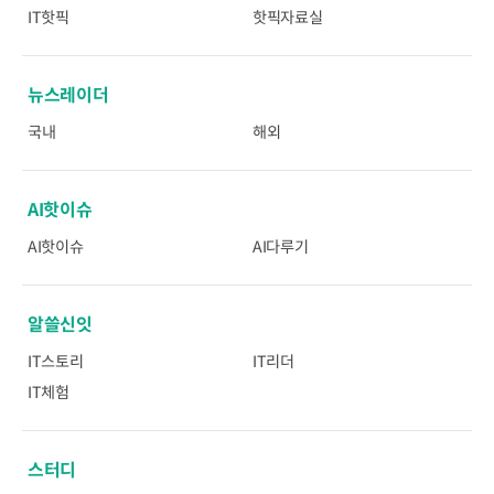
IT핫픽
핫픽자료실
뉴스레이더
국내
해외
AI핫이슈
AI핫이슈
AI다루기
알쓸신잇
IT스토리
IT리더
IT체험
스터디