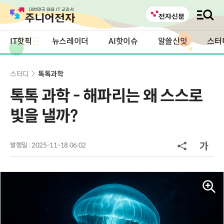
IT핫픽
뉴스레이더
AI핫이슈
알쓸신잇
스터
스터디
톡톡과학
톡톡 과학 - 해파리는 왜 스스로
빛을 낼까?
발행일 : 2025-11-18 06:02