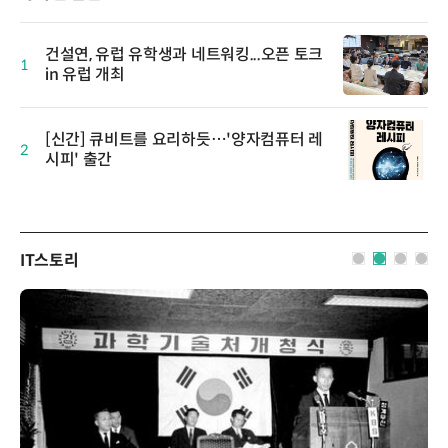
건설연, 유럽 유학생과 네트워킹...오픈 토크
1
in 유럽 개최
[신간] 큐비트를 요리하듯…'양자컴퓨터 레
2
시피' 출간
IT스토리