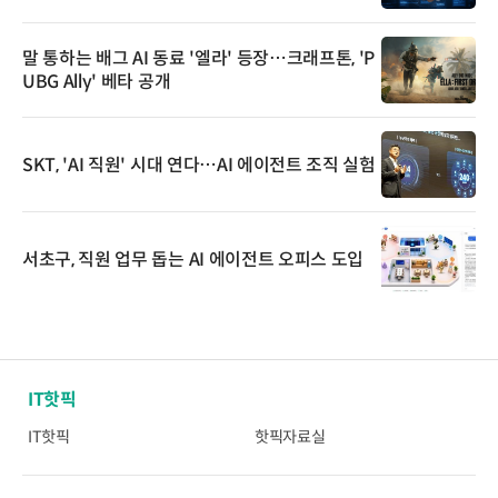
말 통하는 배그 AI 동료 '엘라' 등장…크래프톤, 'P
UBG Ally' 베타 공개
SKT, 'AI 직원' 시대 연다…AI 에이전트 조직 실험
서초구, 직원 업무 돕는 AI 에이전트 오피스 도입
IT핫픽
IT핫픽
핫픽자료실