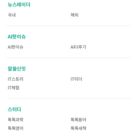
뉴스레이더
국내
해외
AI핫이슈
AI핫이슈
AI다루기
알쓸신잇
IT스토리
IT리더
IT체험
스터디
톡톡과학
톡톡용어
톡톡영어
톡톡새책