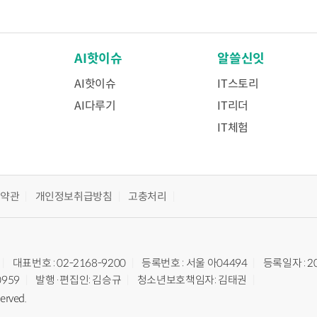
AI핫이슈
알쓸신잇
AI핫이슈
IT스토리
AI다루기
IT리더
IT체험
용약관
개인정보취급방침
고충처리
대표번호 : 02-2168-9200
등록번호 : 서울 아04494
등록일자 : 2
0959
발행·편집인: 김승규
청소년보호책임자: 김태권
served.