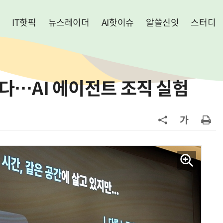
IT핫픽
뉴스레이더
AI핫이슈
알쓸신잇
스터디
대 연다…AI 에이전트 조직 실험