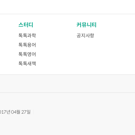
스터디
커뮤니티
톡톡과학
공지사항
톡톡용어
톡톡영어
톡톡새책
017년 04월 27일