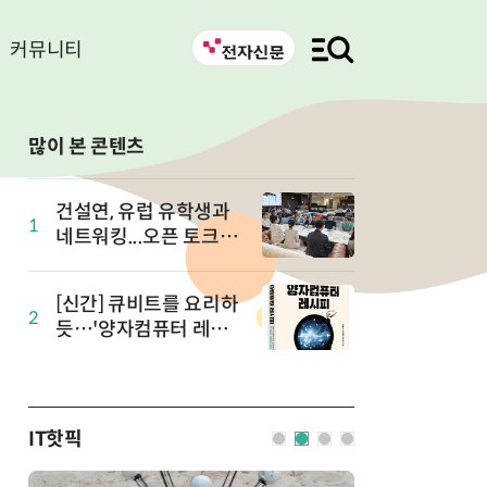
커뮤니티
많이 본 콘텐츠
건설연, 유럽 유학생과
1
네트워킹...오픈 토크 in
유럽 개최
[신간] 큐비트를 요리하
2
듯…'양자컴퓨터 레시
피' 출간
IT핫픽