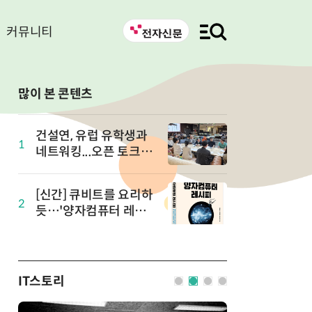
커뮤니티
많이 본 콘텐츠
건설연, 유럽 유학생과
1
네트워킹...오픈 토크 in
유럽 개최
[신간] 큐비트를 요리하
2
듯…'양자컴퓨터 레시
피' 출간
IT스토리