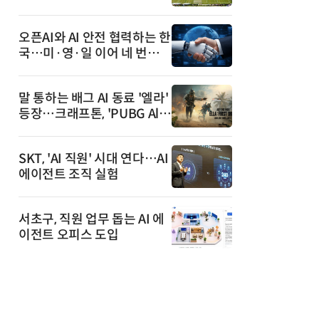
안내까지
오픈AI와 AI 안전 협력하는 한
국…미·영·일 이어 네 번째
국가
말 통하는 배그 AI 동료 '엘라'
등장…크래프톤, 'PUBG All
y' 베타 공개
SKT, 'AI 직원' 시대 연다…AI
에이전트 조직 실험
서초구, 직원 업무 돕는 AI 에
이전트 오피스 도입