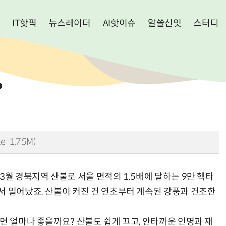
IT핫픽
뉴스레이더
AI핫이슈
알쓸신잇
스터디
?
ze: 1.75M)
3월 경북지역 산불로 서울 면적의 1.5배에 달하는 9만 헥타
서 일어났죠. 산불이 커진 건 연초부터 계속된 강풍과 건조한
면 얼마나 좋을까요? 산불도 쉽게 끄고, 안타까운 인명과 재