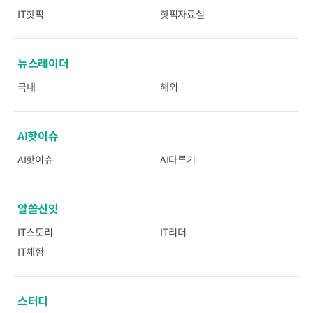
IT핫픽
핫픽자료실
뉴스레이더
국내
해외
AI핫이슈
AI핫이슈
AI다루기
알쓸신잇
IT스토리
IT리더
IT체험
스터디