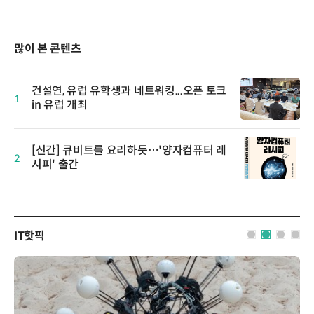
많이 본 콘텐츠
건설연, 유럽 유학생과 네트워킹...오픈 토크
1
in 유럽 개최
[신간] 큐비트를 요리하듯…'양자컴퓨터 레
2
시피' 출간
IT핫픽