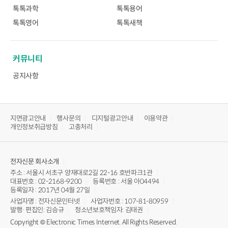
톡톡과학
톡톡용어
톡톡영어
톡톡새책
커뮤니티
공지사항
지면광고안내
행사문의
디지털광고안내
이용약관
개인정보취급방침
고충처리
전자신문
회사소개
주소 : 서울시 서초구 양재대로2길 22-16 호반파크1관
대표번호 : 02-2168-9200
등록번호 : 서울 아04494
등록일자 : 2017년 04월 27일
사업자명 : 전자신문인터넷
사업자번호 : 107-81-80959
발행·편집인: 김승규
청소년보호책임자: 김태권
Copyright © Electronic Times Internet. All Rights Reserved.