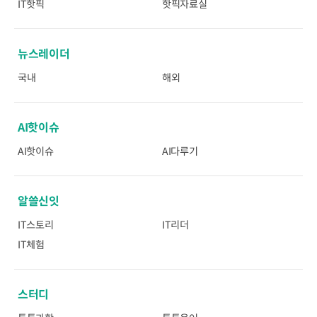
IT핫픽
핫픽자료실
뉴스레이더
국내
해외
AI핫이슈
AI핫이슈
AI다루기
알쓸신잇
IT스토리
IT리더
IT체험
스터디