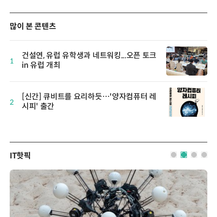
많이 본 콘텐츠
건설연, 유럽 유학생과 네트워킹...오픈 토크
1
in 유럽 개최
[신간] 큐비트를 요리하듯…'양자컴퓨터 레
2
시피' 출간
IT핫픽