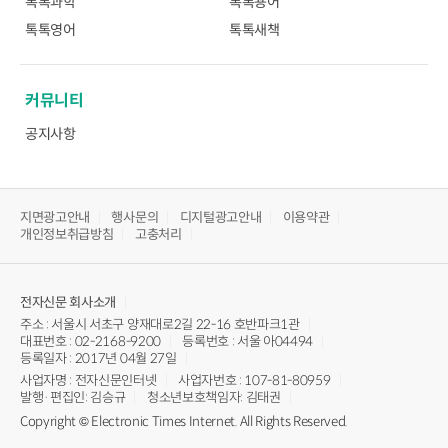
톡톡과학
톡톡용어
톡톡영어
톡톡새책
커뮤니티
공지사항
지면광고안내
행사문의
디지털광고안내
이용약관
개인정보취급방침
고충처리
전자신문
회사소개
주소 : 서울시 서초구 양재대로2길 22-16 호반파크1관
대표번호 : 02-2168-9200
등록번호 : 서울 아04494
등록일자 : 2017년 04월 27일
사업자명 : 전자신문인터넷
사업자번호 : 107-81-80959
발행·편집인: 김승규
청소년보호책임자: 김태권
Copyright © Electronic Times Internet. All Rights Reserved.