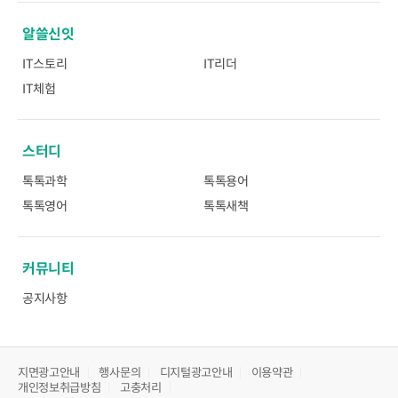
알쓸신잇
IT스토리
IT리더
IT체험
스터디
톡톡과학
톡톡용어
톡톡영어
톡톡새책
커뮤니티
공지사항
지면광고안내
행사문의
디지털광고안내
이용약관
개인정보취급방침
고충처리