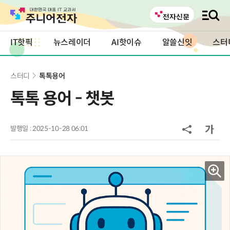
IT핫픽
뉴스레이더
AI핫이슈
알쓸신잇
스터
스터디
톡톡용어
톡톡 용어 - 챗봇
발행일 : 2025-10-28 06:01