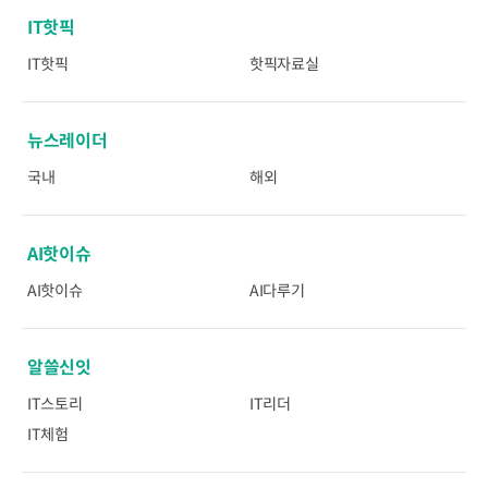
IT핫픽
IT핫픽
핫픽자료실
뉴스레이더
국내
해외
AI핫이슈
AI핫이슈
AI다루기
알쓸신잇
IT스토리
IT리더
IT체험