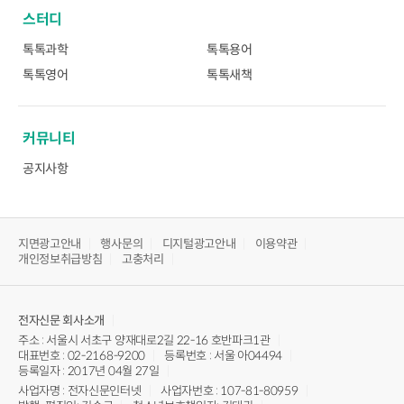
스터디
톡톡과학
톡톡용어
톡톡영어
톡톡새책
커뮤니티
공지사항
지면광고안내
행사문의
디지털광고안내
이용약관
개인정보취급방침
고충처리
전자신문
회사소개
주소 : 서울시 서초구 양재대로2길 22-16 호반파크1관
대표번호 : 02-2168-9200
등록번호 : 서울 아04494
등록일자 : 2017년 04월 27일
사업자명 : 전자신문인터넷
사업자번호 : 107-81-80959