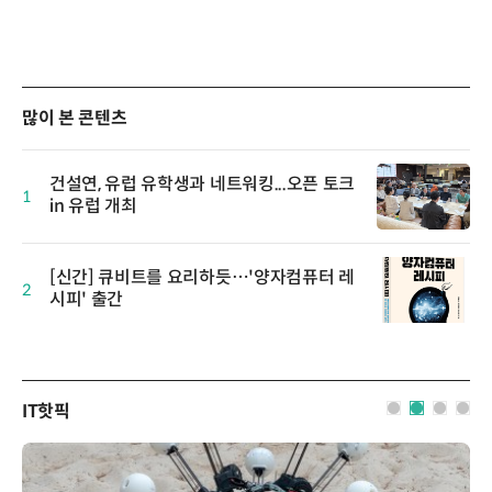
많이 본 콘텐츠
건설연, 유럽 유학생과 네트워킹...오픈 토크
1
in 유럽 개최
[신간] 큐비트를 요리하듯…'양자컴퓨터 레
2
시피' 출간
IT핫픽