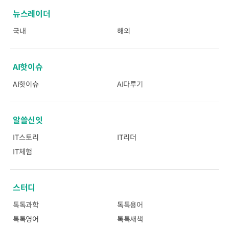
뉴스레이더
국내
해외
AI핫이슈
AI핫이슈
AI다루기
알쓸신잇
IT스토리
IT리더
IT체험
스터디
톡톡과학
톡톡용어
톡톡영어
톡톡새책