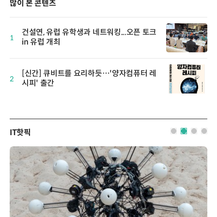
많이 본 콘텐츠
건설연, 유럽 유학생과 네트워킹...오픈 토크
1
in 유럽 개최
[신간] 큐비트를 요리하듯…'양자컴퓨터 레
2
시피' 출간
IT핫픽