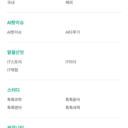
국내
해외
AI핫이슈
AI핫이슈
AI다루기
알쓸신잇
IT스토리
IT리더
IT체험
스터디
톡톡과학
톡톡용어
톡톡영어
톡톡새책
커뮤니티