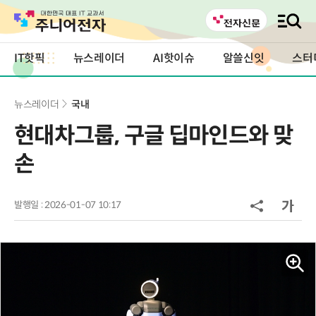
IT핫픽
뉴스레이더
AI핫이슈
알쓸신잇
스터
뉴스레이더
국내
현대차그룹, 구글 딥마인드와 맞
손
발행일 : 2026-01-07 10:17