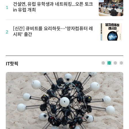
건설연, 유럽 유학생과 네트워킹...오픈 토크
1
in 유럽 개최
[신간] 큐비트를 요리하듯…'양자컴퓨터 레
2
시피' 출간
IT핫픽