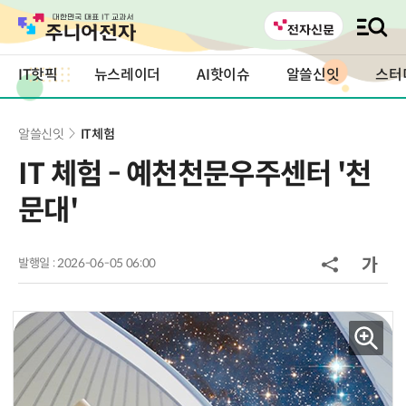
IT핫픽
뉴스레이더
AI핫이슈
알쓸신잇
스터
알쓸신잇
IT체험
IT 체험 - 예천천문우주센터 '천
문대'
발행일 : 2026-06-05 06:00