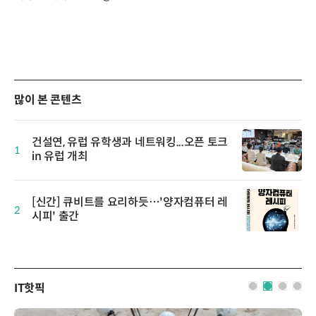
많이 본 콘텐츠
건설연, 유럽 유학생과 네트워킹...오픈 토크
1
in 유럽 개최
[신간] 큐비트를 요리하듯…'양자컴퓨터 레
2
시피' 출간
IT핫픽