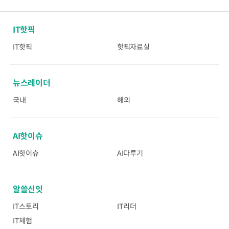
IT핫픽
IT핫픽
핫픽자료실
뉴스레이더
국내
해외
AI핫이슈
AI핫이슈
AI다루기
알쓸신잇
IT스토리
IT리더
IT체험