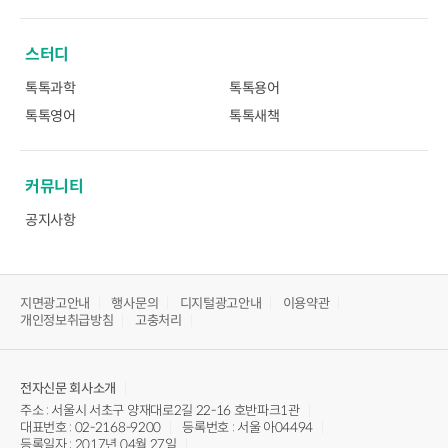
스터디
톡톡과학
톡톡용어
톡톡영어
톡톡새책
커뮤니티
공지사항
지면광고안내
행사문의
디지털광고안내
이용약관
개인정보취급방침
고충처리
전자신문
회사소개
주소 : 서울시 서초구 양재대로2길 22-16 호반파크1관
대표번호 : 02-2168-9200
등록번호 : 서울 아04494
등록일자 : 2017년 04월 27일