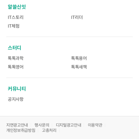
알쓸신잇
IT스토리
IT리더
IT체험
스터디
톡톡과학
톡톡용어
톡톡영어
톡톡새책
커뮤니티
공지사항
지면광고안내
행사문의
디지털광고안내
이용약관
개인정보취급방침
고충처리