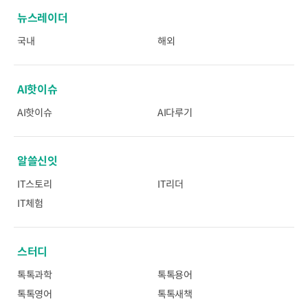
뉴스레이더
국내
해외
AI핫이슈
AI핫이슈
AI다루기
알쓸신잇
IT스토리
IT리더
IT체험
스터디
톡톡과학
톡톡용어
톡톡영어
톡톡새책