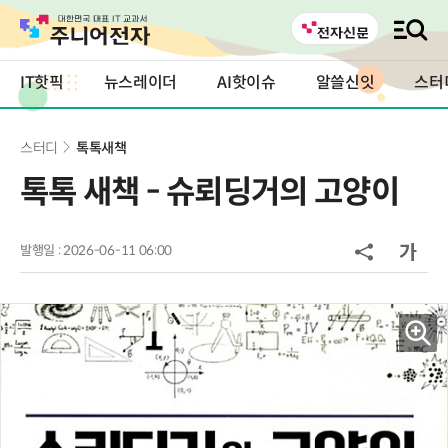
IT핫픽
뉴스레이더
AI핫이슈
알쓸신잇
스터
스터디
톡톡새책
톡톡 새책 - 슈뢰딩거의 고양이
발행일 : 2026-06-11 06:00