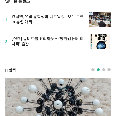
많이 본 콘텐츠
건설연, 유럽 유학생과 네트워킹...오픈 토크
1
in 유럽 개최
[신간] 큐비트를 요리하듯…'양자컴퓨터 레
2
시피' 출간
IT핫픽