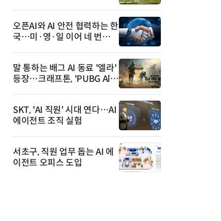
안내까지
오픈AI와 AI 안전 협력하는 한
국…미·영·일 이어 네 번째
국가
말 통하는 배그 AI 동료 '엘라'
등장…크래프톤, 'PUBG All
y' 베타 공개
SKT, 'AI 직원' 시대 연다…AI
에이전트 조직 실험
서초구, 직원 업무 돕는 AI 에
이전트 오피스 도입