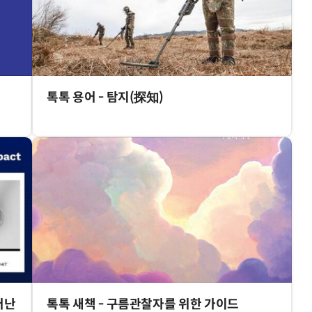
톡톡 용어 - 탐지(探知)
러난
톡톡 새책 - 구름관찰자를 위한 가이드