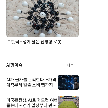
생각 소통' 실험
IT 핫픽 - 성게 닮은 전방향 로봇
AI핫이슈
더보기
AI가 물가를 관리한다…가격
예측부터 알뜰 소비 앱까지
미국관광청, AI로 월드컵 여행
돕는다…경기 일정부터 관광