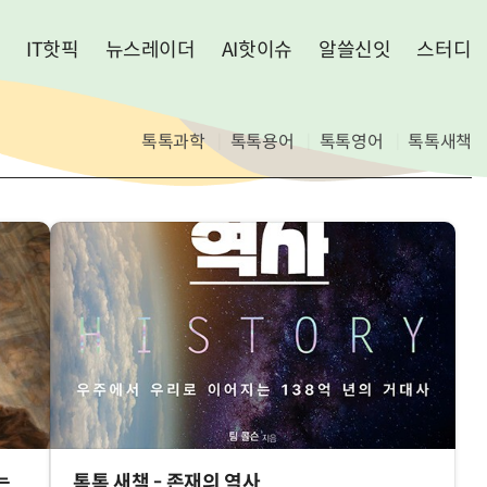
IT핫픽
뉴스레이더
AI핫이슈
알쓸신잇
스터디
톡톡과학
톡톡용어
톡톡영어
톡톡새책
는
톡톡 새책 - 존재의 역사