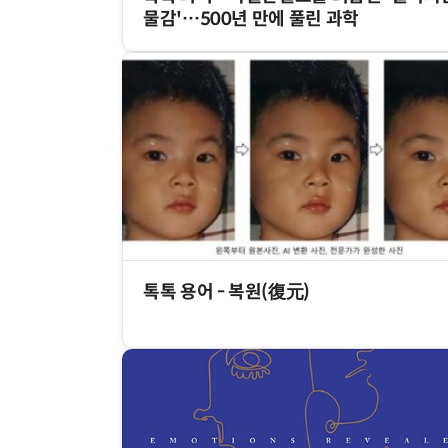
물감'…500년 만에 풀린 과학
IT 핫픽 - 씨앗 크기 
톡톡 용어 - 복원(復元)