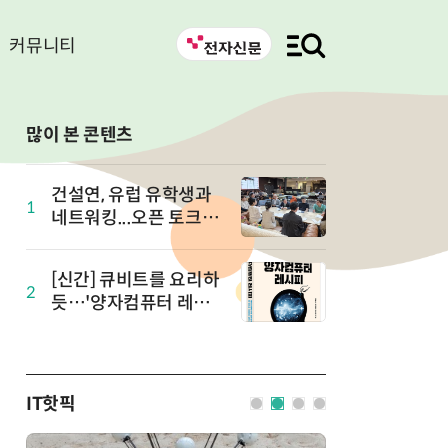
커뮤니티
많이 본 콘텐츠
건설연, 유럽 유학생과
1
네트워킹...오픈 토크 in
유럽 개최
[신간] 큐비트를 요리하
2
듯…'양자컴퓨터 레시
피' 출간
IT핫픽