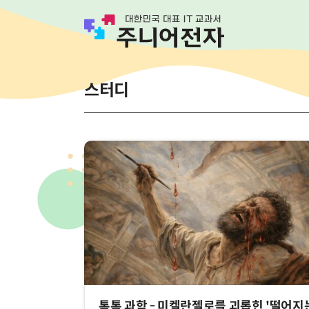
스터디
톡톡 과학 - 미켈란젤로를 괴롭힌 '떨어지