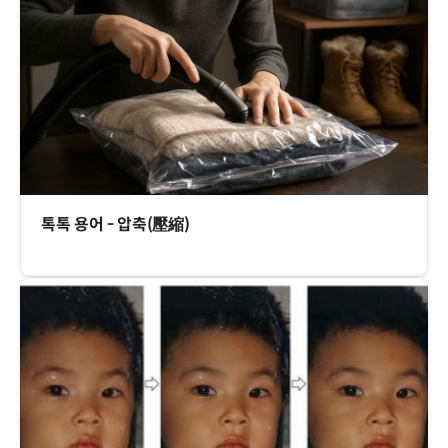
톡톡 용어 - 압축(壓縮)