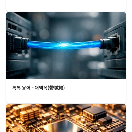
톡톡 용어 - 대역폭(帶域幅)