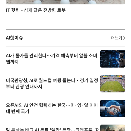
IT 핫픽 - 성게 닮은 전방향 로봇
AI핫이슈
더보기
AI가 물가를 관리한다…가격 예측부터 알뜰 소비
앱까지
미국관광청, AI로 월드컵 여행 돕는다…경기 일정
부터 관광 안내까지
오픈AI와 AI 안전 협력하는 한국…미·영·일 이어
네 번째 국가
말 통하는 배그 AI 동료 '엘라' 등장…크래프톤, 'P