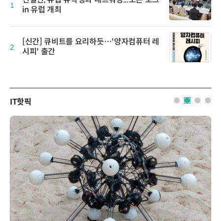
1
in 유럽 개최
[신간] 큐비트를 요리하듯…'양자컴퓨터 레
2
시피' 출간
IT핫픽