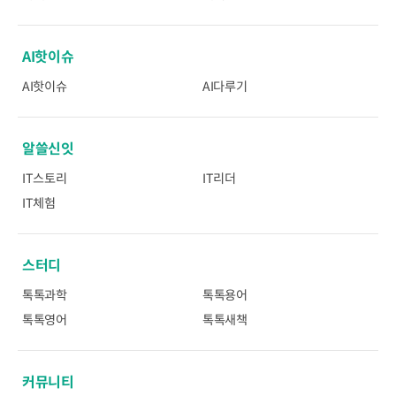
AI핫이슈
AI핫이슈
AI다루기
알쓸신잇
IT스토리
IT리더
IT체험
스터디
톡톡과학
톡톡용어
톡톡영어
톡톡새책
커뮤니티