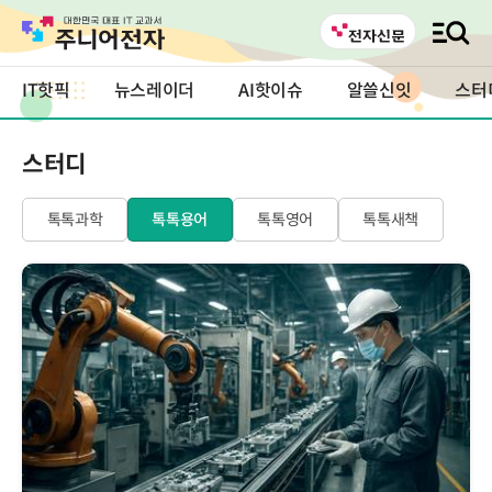
IT핫픽
뉴스레이더
AI핫이슈
알쓸신잇
스터
스터디
톡톡과학
톡톡용어
톡톡영어
톡톡새책