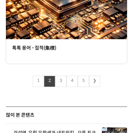
톡톡 용어 - 집적(集積)
1
2
3
4
5
❯
많이 본 콘텐츠
건설연, 유럽 유학생과 네트워킹...오픈 토크