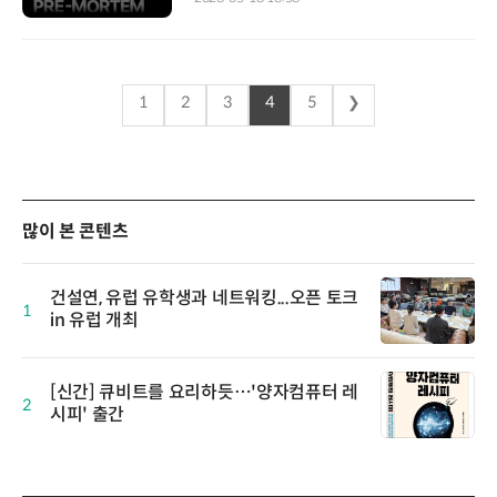
1
2
3
4
5
❯
많이 본 콘텐츠
건설연, 유럽 유학생과 네트워킹...오픈 토크
1
in 유럽 개최
[신간] 큐비트를 요리하듯…'양자컴퓨터 레
2
시피' 출간