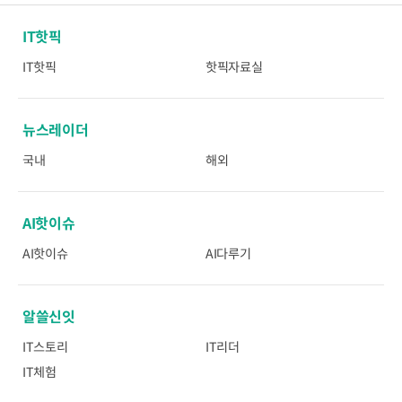
IT핫픽
IT핫픽
핫픽자료실
뉴스레이더
국내
해외
AI핫이슈
AI핫이슈
AI다루기
알쓸신잇
IT스토리
IT리더
IT체험