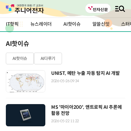
IT핫픽
뉴스레이더
AI핫이슈
알쓸신잇
스터
AI핫이슈
AI핫이슈
AI다루기
UNIST, 메탄 누출 자동 탐지 AI 개발
2026-05-26 09:34
MS '마이아200', 앤트로픽 AI 추론에
활용 전망
2026-05-22 11:22