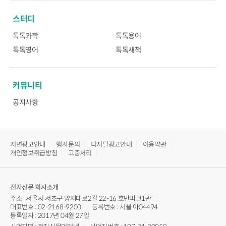
스터디
톡톡과학
톡톡용어
톡톡영어
톡톡새책
커뮤니티
공지사항
지면광고안내
행사문의
디지털광고안내
이용약관
개인정보취급방침
고충처리
전자신문
회사소개
주소 : 서울시 서초구 양재대로2길 22-16 호반파크1관
대표번호 : 02-2168-9200
등록번호 : 서울 아04494
등록일자 : 2017년 04월 27일