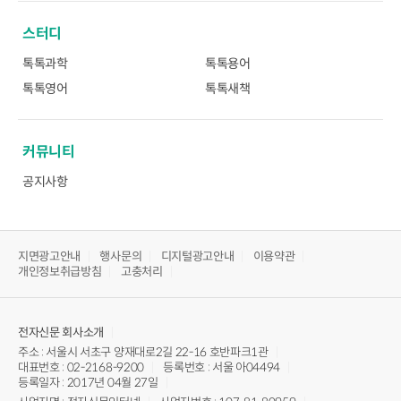
스터디
톡톡과학
톡톡용어
톡톡영어
톡톡새책
커뮤니티
공지사항
지면광고안내
행사문의
디지털광고안내
이용약관
개인정보취급방침
고충처리
전자신문
회사소개
주소 : 서울시 서초구 양재대로2길 22-16 호반파크1관
대표번호 : 02-2168-9200
등록번호 : 서울 아04494
등록일자 : 2017년 04월 27일