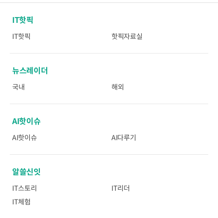
IT핫픽
IT핫픽
핫픽자료실
뉴스레이더
국내
해외
AI핫이슈
AI핫이슈
AI다루기
알쓸신잇
IT스토리
IT리더
IT체험