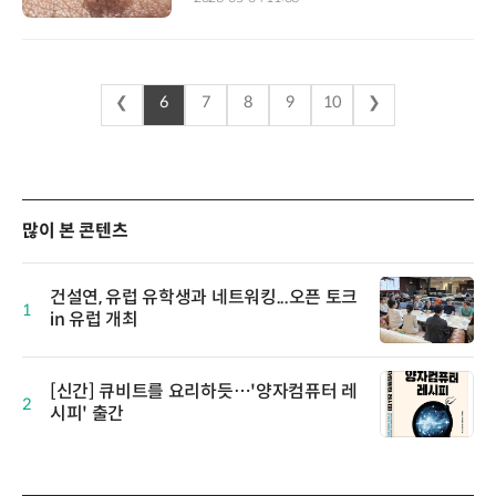
❮
6
7
8
9
10
❯
많이 본 콘텐츠
건설연, 유럽 유학생과 네트워킹...오픈 토크
1
in 유럽 개최
[신간] 큐비트를 요리하듯…'양자컴퓨터 레
2
시피' 출간