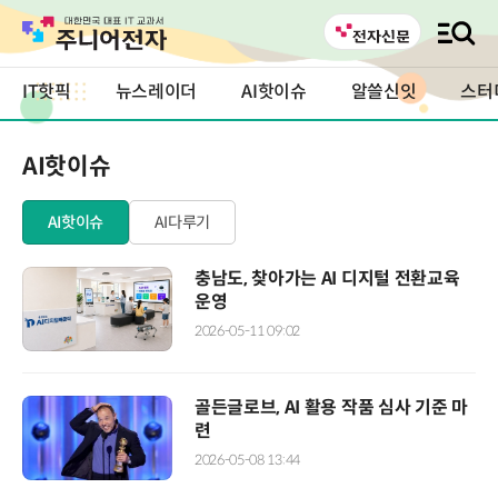
IT핫픽
뉴스레이더
AI핫이슈
알쓸신잇
스터
AI핫이슈
AI핫이슈
AI다루기
충남도, 찾아가는 AI 디지털 전환교육
운영
2026-05-11 09:02
골든글로브, AI 활용 작품 심사 기준 마
련
2026-05-08 13:44