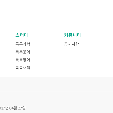
스터디
커뮤니티
톡톡과학
공지사항
톡톡용어
톡톡영어
톡톡새책
017년 04월 27일