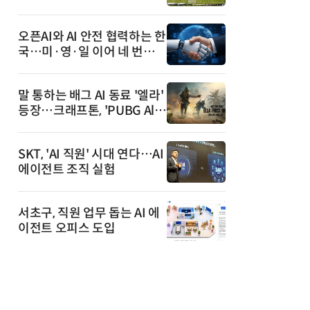
안내까지
오픈AI와 AI 안전 협력하는 한
국…미·영·일 이어 네 번째
국가
말 통하는 배그 AI 동료 '엘라'
등장…크래프톤, 'PUBG All
y' 베타 공개
SKT, 'AI 직원' 시대 연다…AI
에이전트 조직 실험
서초구, 직원 업무 돕는 AI 에
이전트 오피스 도입