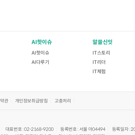
AI핫이슈
알쓸신잇
AI핫이슈
IT스토리
AI다루기
IT리더
IT체험
용약관
개인정보취급방침
고충처리
대표번호 : 02-2168-9200
등록번호 : 서울 아04494
등록일자 : 2