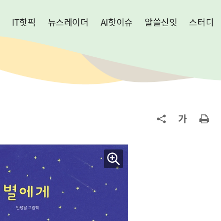
IT핫픽
뉴스레이더
AI핫이슈
알쓸신잇
스터디