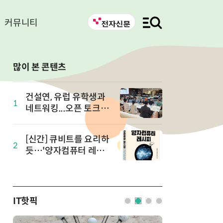
커뮤니티
많이 본 콘텐츠
건설연, 유럽 유학생과
1
네트워킹...오픈 토크 in
유럽 개최
[신간] 큐비트를 요리하
2
듯…'양자컴퓨터 레시
피' 출간
IT핫픽