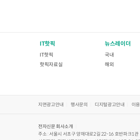
IT핫픽
뉴스레이더
IT핫픽
국내
핫픽자료실
해외
지면광고안내
행사문의
디지털광고안내
이
전자신문
회사소개
주소 : 서울시 서초구 양재대로2길 22-16 호반파크1관