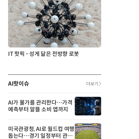
생각 소통' 실험
IT 핫픽 - 성게 닮은 전방향 로봇
AI핫이슈
더보기
AI가 물가를 관리한다…가격
예측부터 알뜰 소비 앱까지
미국관광청, AI로 월드컵 여행
돕는다…경기 일정부터 관광