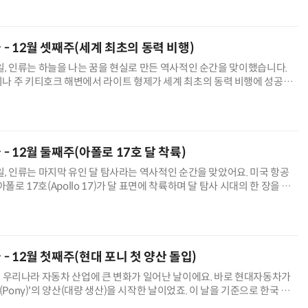
늘 - 12월 셋째주(세계 최초의 동력 비행)
17일, 인류는 하늘을 나는 꿈을 현실로 만든 역사적인 순간을 맞이했습니다.
나 주 키티호크 해변에서 라이트 형제가 세계 최초의 동력 비행에 성공했
날의 비행은 이후 항공기와 현대 교통 기술의 출발점 가운데 하나가 되었
수술 로봇
IT 핫픽 - AI가 뇌의 언어를 해석했다…2년 가까이 이어진 '
늘 - 12월 둘째주(아폴로 17호 달 착륙)
11일, 인류는 마지막 유인 달 탐사라는 역사적인 순간을 맞았어요. 미국 항공
아폴로 17호(Apollo 17)가 달 표면에 착륙하며 달 탐사 시대의 한 장을 화
이 임무는 인류가 달에 마지막으로 발을 디딘 사건으로,
늘 - 12월 첫째주(현대 포니 첫 양산 돌입)
1일, 우리나라 자동차 산업에 큰 변화가 일어난 날이에요. 바로 현대자동차가
(Pony)'의 양산(대량 생산)을 시작한 날이었죠. 이 날을 기준으로 한국 자
조립 단계를 넘어서 자체 설계와 생산 능력을 갖춘 산업으로