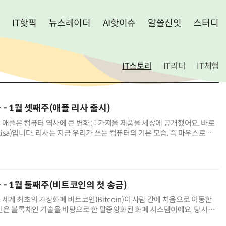
IT핫픽
뉴스레이더
AI핫이슈
알쓸신잇
스터디
IT스토리
IT리더
IT체험
늘 - 1월 셋째주(애플 리사 출시)
9일, 애플은 컴퓨터 역사에 큰 변화를 가져올 제품을 세상에 공개했어요. 바로
 Lisa)입니다. 리사는 지금 우리가 쓰는 컴퓨터의 기본 모습, 즉 마우스로 클
누르는 방식을 처음으로 상용화한 컴퓨터였어요. 글자만 치
늘 - 1월 둘째주(비트코인의 첫 송금)
일, 세계 최초의 가상화폐 비트코인(Bitcoin)이 사람 간에 처음으로 이동한
인은 블록체인 기술을 바탕으로 한 탈중앙화된 화폐 시스템이에요. 당시에
존재하는 가상의 돈에 불과했지만, 오늘날 수조 달러 가치의 시장으로