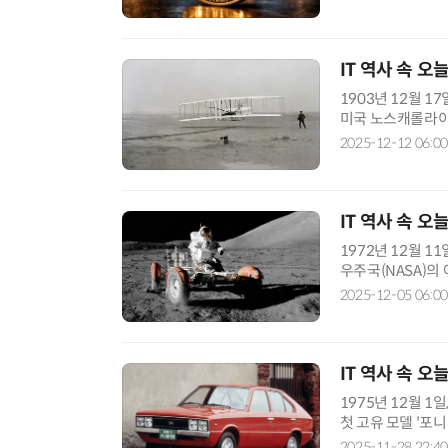
IT 역사 속 오
1903년 12월 
미국 노스캐롤라이
기 때문이에요. 이
2025-12-12 06:00
IT 핫픽 - 씨앗 크기 
IT 역사 속 오
1972년 12월 
우주국(NASA)의 
려하게 장식했죠. 
2025-12-05 06:00
IT 역사 속 오
1975년 12월 
첫 고유 모델 '포니
동차 산업은 단순 
2025-11-28 22:40