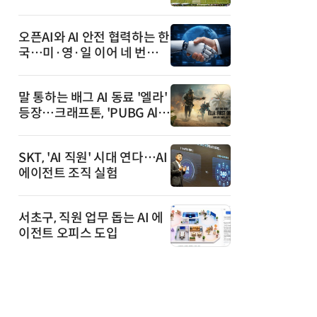
안내까지
오픈AI와 AI 안전 협력하는 한
국…미·영·일 이어 네 번째
국가
말 통하는 배그 AI 동료 '엘라'
등장…크래프톤, 'PUBG All
y' 베타 공개
SKT, 'AI 직원' 시대 연다…AI
에이전트 조직 실험
서초구, 직원 업무 돕는 AI 에
이전트 오피스 도입