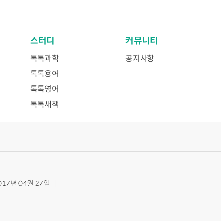
스터디
커뮤니티
톡톡과학
공지사항
톡톡용어
톡톡영어
톡톡새책
017년 04월 27일