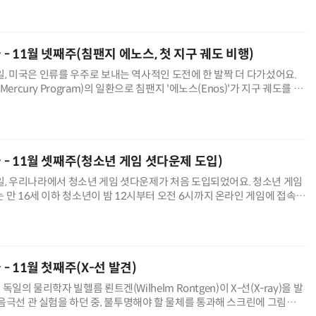
늘 - 11월 넷째주(침팬지 에노스, 첫 지구 궤도 비행)
29일, 미국은 인류를 우주로 보내는 역사적인 도전에 한 발짝 더 다가섰어요.
Mercury Program)의 일환으로 침팬지 '에노스(Enos)'가 지구 궤도를 도
공했어요. 에노스는 침팬지 중 최초로 지구 궤도
늘 - 11월 셋째주(청소년 게임 셧다운제 도입)
20일, 우리나라에서 청소년 게임 셧다운제가 처음 도입되었어요. 청소년 게임
 만 16세 이하 청소년이 밤 12시부터 오전 6시까지 온라인 게임에 접속하
하는 정책이에요. 정부가 청소년의 건강한 수면과 학업 집중을 위해
 - 11월 첫째주(X-선 발견)
, 독일의 물리학자 빌헬름 뢴트겐(Wilhelm Rontgen)이 X-선(X-ray)을 발
음극선 관 실험을 하던 중, 불투명해야 할 물체를 통과해 스크린에 그림자를