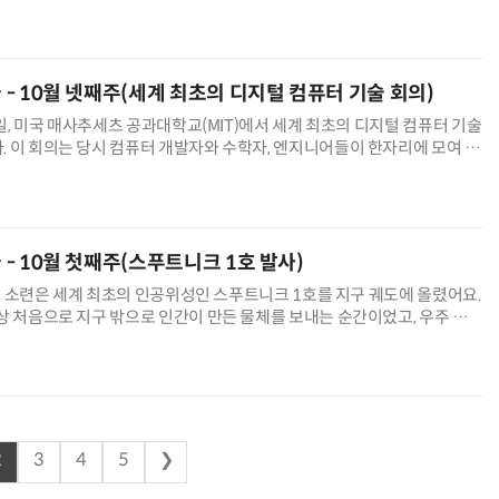
선을 발견했죠. 이 X-선은 보통 빛과 달리 사
늘 - 10월 넷째주(세계 최초의 디지털 컴퓨터 기술 회의)
31일, 미국 매사추세츠 공과대학교(MIT)에서 세계 최초의 디지털 컴퓨터 기술
 이 회의는 당시 컴퓨터 개발자와 수학자, 엔지니어들이 한자리에 모여 디
, 설계, 응용 가능성을 논의한 자리였어요. 회의에서는 ▲전자식
늘 - 10월 첫째주(스푸트니크 1호 발사)
4일, 소련은 세계 최초의 인공위성인 스푸트니크 1호를 지구 궤도에 올렸어요.
상 처음으로 지구 밖으로 인간이 만든 물체를 보내는 순간이었고, 우주 경쟁
었죠. 스푸트니크 1호의 특징 스푸트니크 1호는 직경 58cm
2
3
4
5
❯