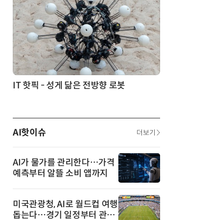
생각 소통' 실험
IT 핫픽 - 성게 닮은 전방향 로봇
AI핫이슈
더보기
AI가 물가를 관리한다…가격
예측부터 알뜰 소비 앱까지
미국관광청, AI로 월드컵 여행
돕는다…경기 일정부터 관광