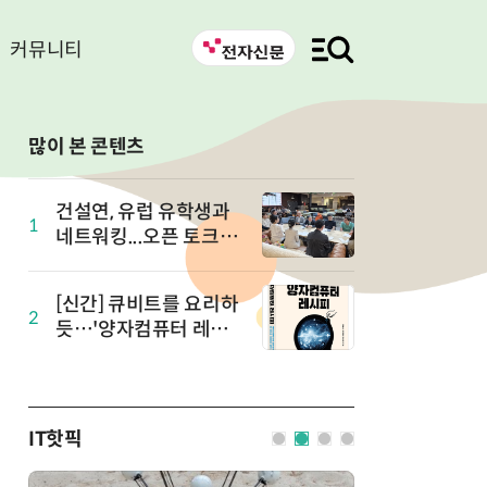
커뮤니티
많이 본 콘텐츠
건설연, 유럽 유학생과
1
네트워킹...오픈 토크 in
유럽 개최
[신간] 큐비트를 요리하
2
듯…'양자컴퓨터 레시
피' 출간
IT핫픽