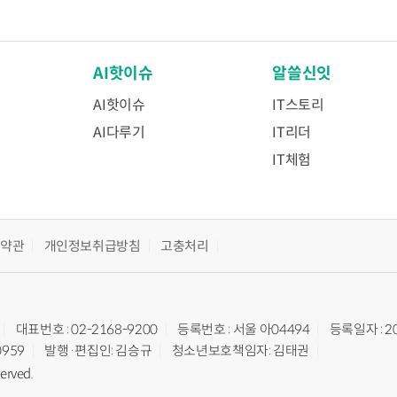
AI핫이슈
알쓸신잇
AI핫이슈
IT스토리
AI다루기
IT리더
IT체험
용약관
개인정보취급방침
고충처리
대표번호 : 02-2168-9200
등록번호 : 서울 아04494
등록일자 : 2
0959
발행·편집인: 김승규
청소년보호책임자: 김태권
served.