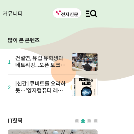
커뮤니티
많이 본 콘텐츠
건설연, 유럽 유학생과
1
네트워킹...오픈 토크 in
유럽 개최
[신간] 큐비트를 요리하
2
듯…'양자컴퓨터 레시
피' 출간
IT핫픽