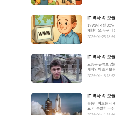
면
IT 역사 속 
1993년 4월 3
개했어요. 누구나 
만나지 않아도 정보
2025-04-25 13:54
IT 핫픽 - 씨앗 크기 
IT 역사 속 오
요즘은 유튜브 없
세계인이 즐겨보는 
스템 운영회사)에 근
2025-04-18 13:52
IT 역사 속 
콜롬비아호는 세계
요. 이 특별한 우
비행 20주년(소련
2025-04-11 16:56