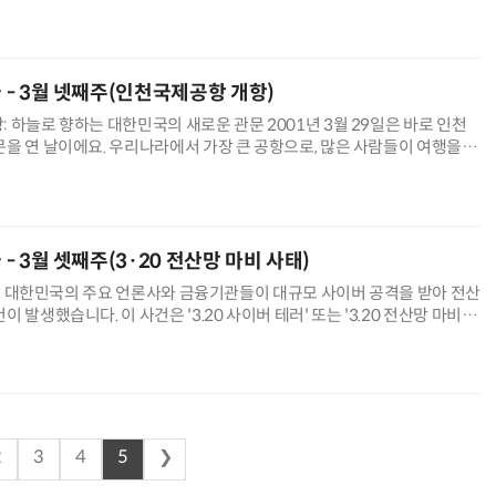
계 최초의 휴대전화 통화는 1973년 4월 3일에 이루어졌어요!
늘 - 3월 넷째주(인천국제공항 개항)
 하늘로 향하는 대한민국의 새로운 관문 2001년 3월 29일은 바로 인천
을 연 날이에요. 우리나라에서 가장 큰 공항으로, 많은 사람들이 여행을 하
위해 이용하는 곳이에요. 인천국제공항이 개항하기 전에는 김포공항이 있
늘 - 3월 셋째주(3·20 전산망 마비 사태)
0일, 대한민국의 주요 언론사와 금융기관들이 대규모 사이버 공격을 받아 전산
 발생했습니다. 이 사건은 '3.20 사이버 테러' 또는 '3.20 전산망 마비사
이 사건은 다음과 같은 과정으로 이루어졌습니다. 무슨 일이
2
3
4
5
❯