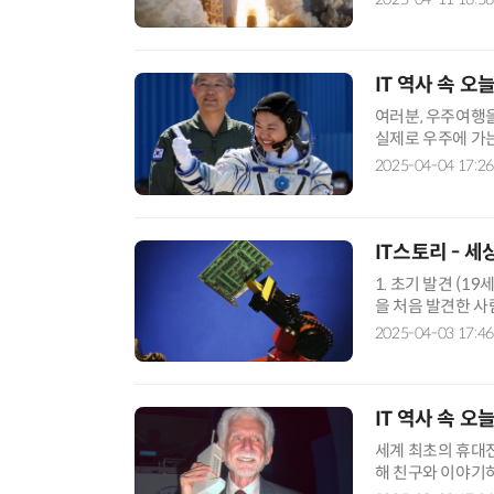
IT 역사 속 오
여러분, 우주여행을
실제로 우주에 가는
람에 대해 이야기해
2025-04-04 17:26
IT스토리 - 
1. 초기 발견 (1
을 처음 발견한 사
금속을 이어 붙인 
2025-04-03 17:46
IT 역사 속 오
세계 최초의 휴대전
해 친구와 이야기하