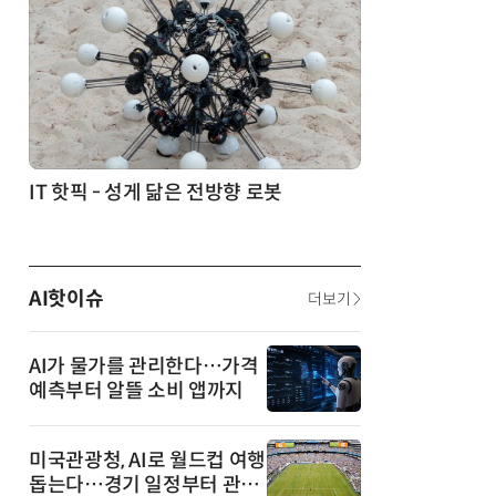
생각 소통' 실험
IT 핫픽 - 성게 닮은 전방향 로봇
AI핫이슈
더보기
AI가 물가를 관리한다…가격
예측부터 알뜰 소비 앱까지
미국관광청, AI로 월드컵 여행
돕는다…경기 일정부터 관광