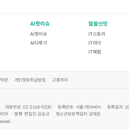
AI핫이슈
알쓸신잇
AI핫이슈
IT스토리
AI다루기
IT리더
IT체험
용약관
개인정보취급방침
고충처리
대표번호 : 02-2168-9200
등록번호 : 서울 아04494
등록일자 : 2
0959
발행·편집인: 김승규
청소년보호책임자: 김태권
served.