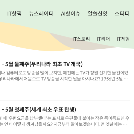
IT핫픽
뉴스레이더
AI핫이슈
알쓸신잇
스터디
IT스토리
IT리더
IT체험
늘 - 5월 둘째주(우리나라 최초 TV 개국)
나 컴퓨터로도 방송을 많이 보지만, 예전에는 TV가 정말 신기한 물건이었
우리나라에서 처음으로 TV 방송을 시작한 날을 아시나요? 1956년 5월 12
에서 처음으로 텔레비전 방송국이 문을 연 날이랍니다. 바로 HLKZ-
늘 - 5월 첫째주(세계 최초 우표 탄생)
 때 '우편요금을 납부했다'는 표시로 우편물에 붙이는 작은 종이증표인 우
표는 언제 어떻게 생겨났을까요? 지금부터 알아보겠습니다. 먼 옛날에는 지
리하게 소식을 주고받을 수 없었습니다. 멀리 있는 사람에게 편지를 보내려