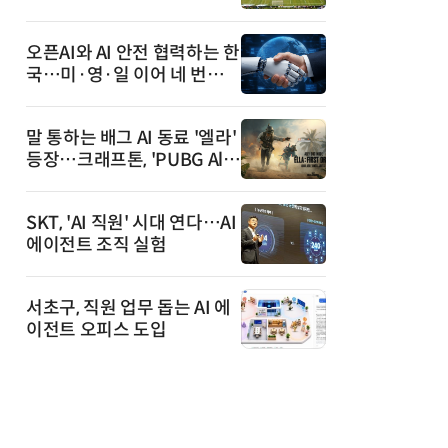
안내까지
오픈AI와 AI 안전 협력하는 한
국…미·영·일 이어 네 번째
국가
말 통하는 배그 AI 동료 '엘라'
등장…크래프톤, 'PUBG All
y' 베타 공개
SKT, 'AI 직원' 시대 연다…AI
에이전트 조직 실험
서초구, 직원 업무 돕는 AI 에
이전트 오피스 도입