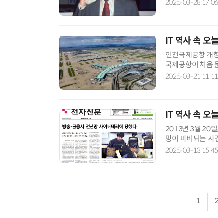
요? 놀랍게도, 세
2025-03-28 17:06
IT 역사 속 오
인천국제공항 개항:
국제공항이 처음 문
거나 비즈니스를 
2025-03-21 11:11
었
IT 역사 속 오
2013년 3월 2
망이 마비되는 사건이
태'로 불립니다. 
2025-03-13 15:45
1