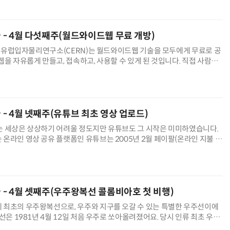
오늘 - 4월 다섯째주(월드와이드웹 무료 개방)
0일 유럽입자물리연구소(CERN)는 월드와이드웹 기술을 모두에게 무료로 공
웹을 자유롭게 만들고, 접속하고, 사용할 수 있게 된 것입니다. 직접 사람과
를 주고받을 수 있고, 상점에 가지 않아도 상품을 구입할 수 있는
수술 로봇
IT 핫픽 - AI가 뇌의 언어를 해석했다…2년 가까이 이어진 '
늘 - 4월 넷째주(유튜브 최초 영상 업로드)
는 세상은 상상하기 어려울 정도지만 유튜브도 그 시작은 미미하였습니다.
온라인 영상 공유 플랫폼인 유튜브는 2005년 2월 페이팔(온라인 지불 시
무하던 자베드 카림(Jawed Karim), 스티브 첸(Steve Ch
오늘 - 4월 셋째주(우주왕복선 콜롬비아호 첫 비행)
 최초의 우주왕복선으로, 우주와 지구를 오갈 수 있는 특별한 우주선이에
주선은 1981년 4월 12일 처음 우주로 쏘아올려졌어요. 당시 인류 최초 우주
 우주비행사 유리 A. 가가린의 첫 유인 우주 비행 후 정확히 20