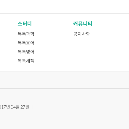
스터디
커뮤니티
톡톡과학
공지사항
톡톡용어
톡톡영어
톡톡새책
017년 04월 27일