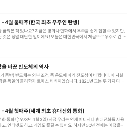
늘 - 4월 둘째주(한국 최초 우주인 탄생)
 꿈꿔본 적 있나요? 지금은 영화나 만화에서 우주를 쉽게 접할 수 있지만,
 것은 정말 대단한 일이에요! 오늘은 대한민국에서 처음으로 우주로 간 사
 볼게요. 2008년 4월 8일은 우리나라 역사에서 아주 특별한 날이
세상을 바꾼 반도체의 역사
9세기 중반) 반도체는 외부 조건, 즉 온도에 따라 전도성이 바뀝니다. 이 사실
람은 독일의 물리학자 토마스 제벡이었습니다. 1821년 그는 두 가지 다른
회로에서 온도 차이가 생길 때 전압이 발생하는 현상을 발견했
늘 - 4월 첫째주(세계 최초 휴대전화 통화)
화 통화! (1973년 4월 3일) 지금 우리는 언제 어디서나 휴대전화를 사용
고, 인터넷도 하고, 게임도 즐길 수 있어요. 하지만 50년 전에는 어땠을까