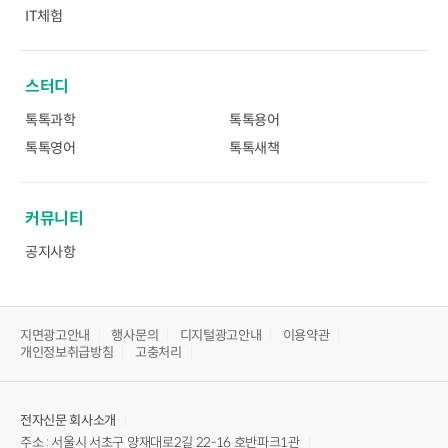
IT체험
스터디
톡톡과학
톡톡용어
톡톡영어
톡톡새책
커뮤니티
공지사항
지면광고안내
행사문의
디지털광고안내
이용약관
개인정보취급방침
고충처리
전자신문
회사소개
주소 : 서울시 서초구 양재대로2길 22-16 호반파크1관