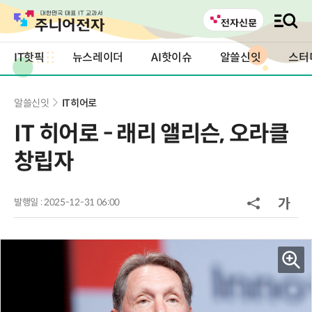
IT핫픽
뉴스레이더
AI핫이슈
알쓸신잇
스터
알쓸신잇
IT히어로
IT 히어로 - 래리 앨리슨, 오라클
창립자
발행일 : 2025-12-31 06:00