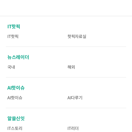
IT핫픽
IT핫픽
핫픽자료실
뉴스레이더
국내
해외
AI핫이슈
AI핫이슈
AI다루기
알쓸신잇
IT스토리
IT리더