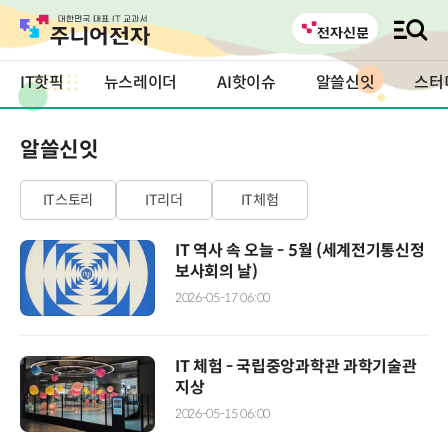
IT핫픽
뉴스레이더
AI핫이슈
알쓸신잇
스터
알쓸신잇
IT스토리
IT리더
IT체험
IT 역사 속 오늘 - 5월 (세계전기통신정
보사회의 날)
2026-05-17 06:00
IT 체험 - 국립중앙과학관 과학기술관
지상
2026-05-15 06:00