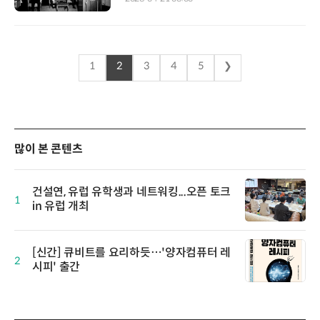
1
2
3
4
5
❯
많이 본 콘텐츠
건설연, 유럽 유학생과 네트워킹...오픈 토크
1
in 유럽 개최
[신간] 큐비트를 요리하듯…'양자컴퓨터 레
2
시피' 출간