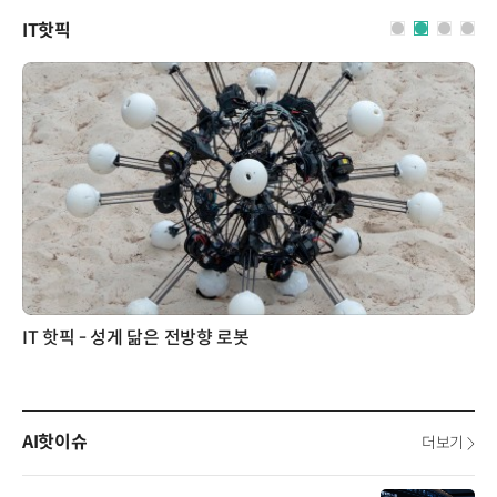
IT핫픽
IT 핫픽 - 성게 닮은 전방향 로봇
AI핫이슈
더보기