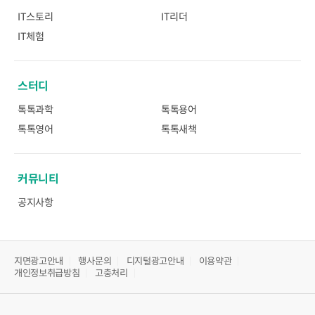
IT스토리
IT리더
IT체험
스터디
톡톡과학
톡톡용어
톡톡영어
톡톡새책
커뮤니티
공지사항
지면광고안내
행사문의
디지털광고안내
이용약관
개인정보취급방침
고충처리