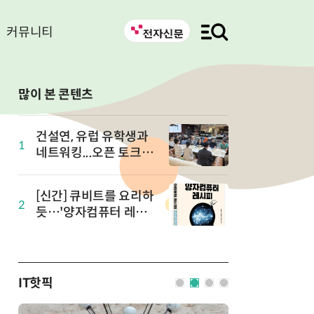
커뮤니티
많이 본 콘텐츠
건설연, 유럽 유학생과
1
네트워킹...오픈 토크 in
유럽 개최
[신간] 큐비트를 요리하
2
듯…'양자컴퓨터 레시
피' 출간
IT핫픽