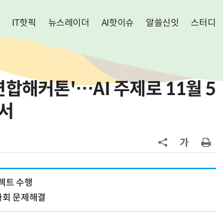
IT핫픽
뉴스레이더
AI핫이슈
알쓸신잇
스터디
합해커톤'…AI 주제로 11월 5
주서
젝트 수행
사회 문제해결