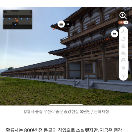
황룡사 중층 우진각 중문 증강현실 복원안 / 문화재청
황룡사는 800년 전 몽골의 침입으로 소실됐지만, 지금은 증강