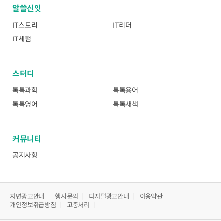
알쓸신잇
IT스토리
IT리더
IT체험
스터디
톡톡과학
톡톡용어
톡톡영어
톡톡새책
커뮤니티
공지사항
지면광고안내
행사문의
디지털광고안내
이용약관
개인정보취급방침
고충처리